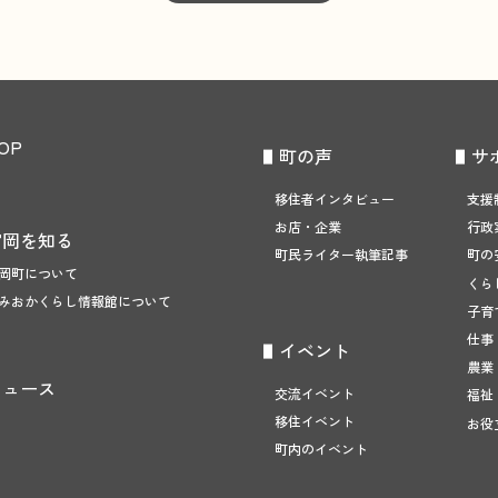
OP
町の声
サ
移住者インタビュー
支援
お店・企業
行政
富岡を知る
町民ライター執筆記事
町の
岡町について
くら
みおかくらし
情報館について
子育
仕事
イベント
農業
ニュース
交流イベント
福祉
移住イベント
お役
町内のイベント