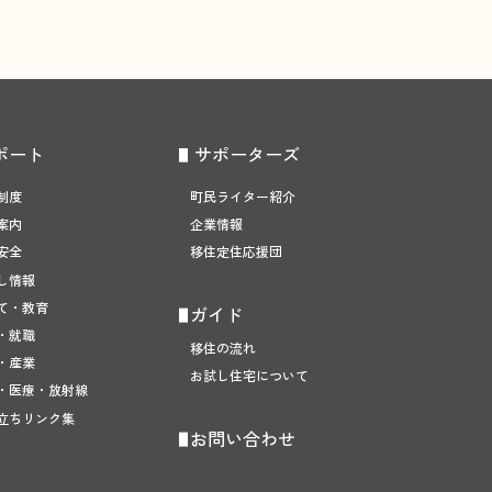
ポート
サポーターズ
制度
町民ライター紹介
案内
企業情報
安全
移住定住応援団
し情報
て・教育
ガイド
・就職
移住の流れ
・産業
お試し住宅について
・医療・放射線
立ちリンク集
お問い合わせ