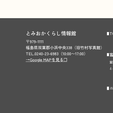
とみおかくらし情報館
T
〒979-1111　
福島県双葉郡小浜中央338
（旧竹村写真館）
TEL.0240-23-6983（10:00〜17:00）
→Google MAPを見る❐
富
と