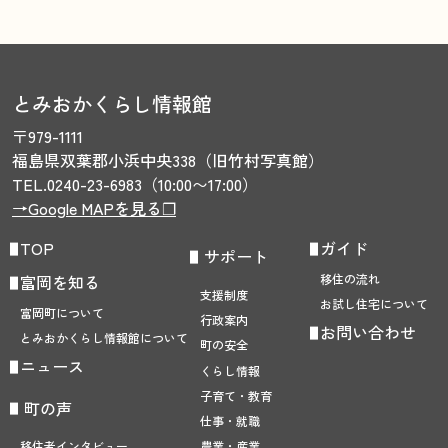
とみおかくらし情報館
〒979-1111　
福島県双葉郡小浜中央338
（旧竹村写真館）
TEL.0240-23-6983（10:00〜17:00）
→Google MAPを見る❐
TOP
ガイド
サポート
富岡を知る
移住の流れ
支援制度
お試し住宅について
富岡町について
行政案内
お問い合わせ
とみおかくらし
情報館について
町の安全
ニュース
くらし情報
子育て・教育
町の声
仕事・就職
農業・産業
移住者インタビュー